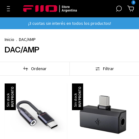
0
¡3 cuotas sin interés en todos los productos!
Inicio
.
DAC/AMP
DAC/AMP
Ordenar
Filtrar
Sin stock
Sin stock