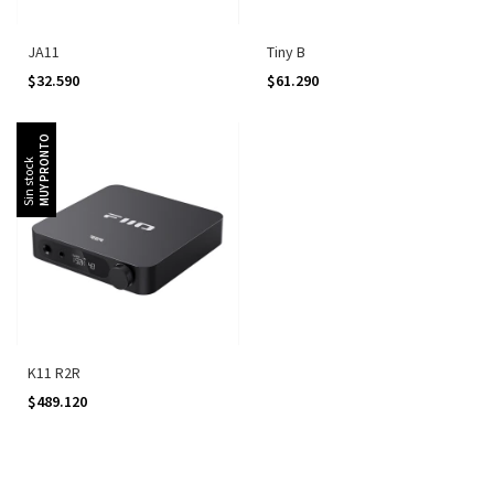
JA11
Tiny B
$32.590
$61.290
Sin stock
K11 R2R
$489.120