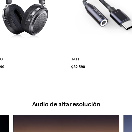
RO
JA11
290
$32.590
Audio de alta resolución