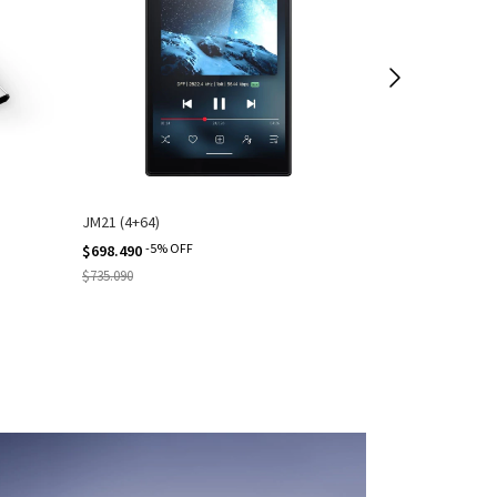
JM21 (4+64)
Tiny B
-
5
%
OFF
$698.490
$61.290
$735.090