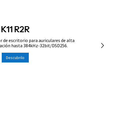
K11 R2R
 de escritorio para auriculares de alta
icación hasta 384kHz-32bit/DSD256.
Descubrilo