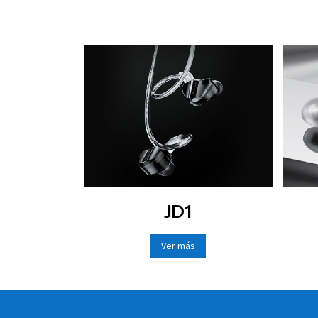
JD1
Ver más