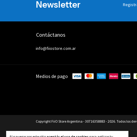
Newsletter
Registr
Contáctanos
info@fiiostore.com.ar
Medios de pago
Copyright FiiO Store Argentina - 30716358883 - 2026. Todos los de
Al navegar por este sitio
aceptás el uso de cookies
para agilizar tu