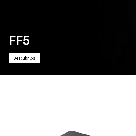
FF5
Descubrilos