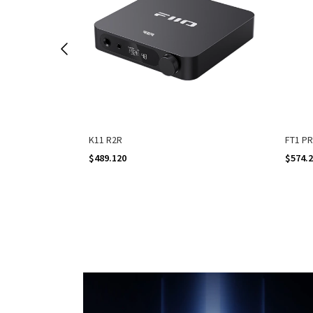
FT1 P
K11 R2R
$574.
$489.120