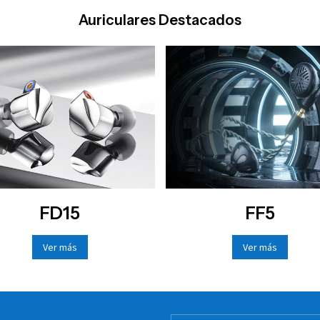
Auriculares Destacados
FD15
FF5
Ver más
Ver más